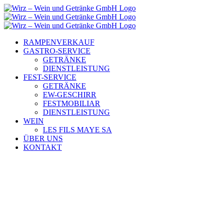
Zum
Inhalt
springen
RAMPENVERKAUF
GASTRO-SERVICE
GETRÄNKE
DIENSTLEISTUNG
FEST-SERVICE
GETRÄNKE
EW-GESCHIRR
FESTMOBILIAR
DIENSTLEISTUNG
WEIN
LES FILS MAYE SA
ÜBER UNS
KONTAKT