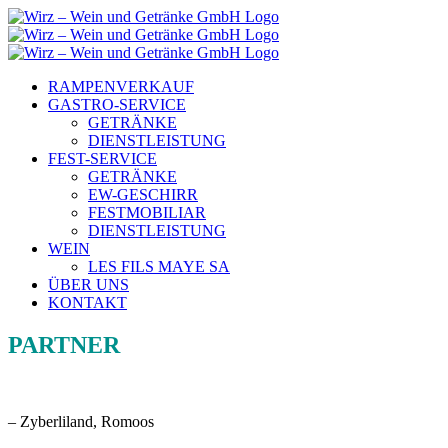
Zum
Inhalt
springen
RAMPENVERKAUF
GASTRO-SERVICE
GETRÄNKE
DIENSTLEISTUNG
FEST-SERVICE
GETRÄNKE
EW-GESCHIRR
FESTMOBILIAR
DIENSTLEISTUNG
WEIN
LES FILS MAYE SA
ÜBER UNS
KONTAKT
PARTNER
– Zyberliland, Romoos